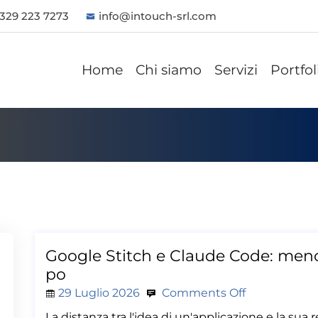
 329 223 7273
info@intouch-srl.com
Home
Chi siamo
Servizi
Portfol
Google Stitch e Claude Code: meno 
po
29 Luglio 2026
Comments Off
La distanza tra l'idea di un'applicazione e la su