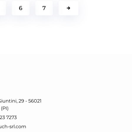
6
7
iuntini, 29 - 56021
(PI)
223 7273
uch-srl.com