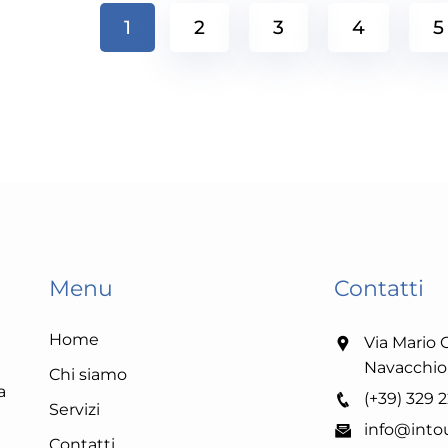
1
2
3
4
5
Menu
Contatti
Home
Via Mario G
Navacchio 
Chi siamo
a
(+39) 329 
Servizi
info@into
Contatti