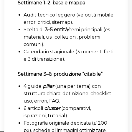
Settimane 1–2: base e mappa
Audit tecnico leggero (velocità mobile,
errori critici, sitemap).
Scelta di
3–5 entità
/temi principali (es.
materiali, usi, collezioni, problemi
comuni).
Calendario stagionale (3 momenti forti
e 3 di transizione).
Settimane 3–6: produzione “citabile”
4 guide
pillar
(una per tema) con
struttura chiara: definizione, checklist,
uso, errori, FAQ.
6 articoli
cluster
(comparativi,
ispirazioni, tutorial).
Fotografia originale dedicata (≥1200
px), schede di immagini ottimizzate.