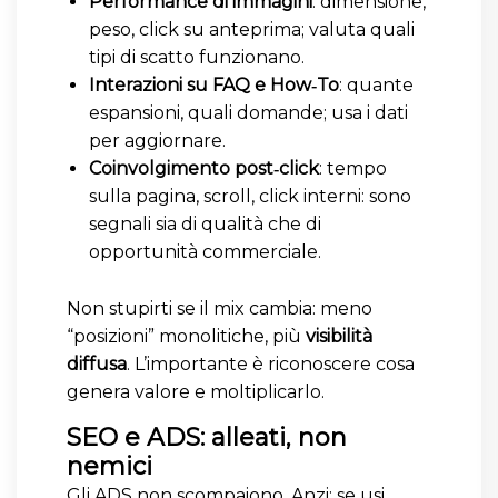
Performance di immagini
: dimensione,
peso, click su anteprima; valuta quali
tipi di scatto funzionano.
Interazioni su FAQ e How‑To
: quante
espansioni, quali domande; usa i dati
per aggiornare.
Coinvolgimento post‑click
: tempo
sulla pagina, scroll, click interni: sono
segnali sia di qualità che di
opportunità commerciale.
Non stupirti se il mix cambia: meno
“posizioni” monolitiche, più
visibilità
diffusa
. L’importante è riconoscere cosa
genera valore e moltiplicarlo.
SEO e ADS: alleati, non
nemici
Gli ADS non scompaiono. Anzi: se usi