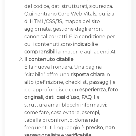
del codice, dati strutturati, sicurezza.
Qui rientrano Core Web Vitals, pulizia
di HTML/CSS/JS, mappa del sito
aggiornata, gestione degli errori,
canonical corretti. È la condizione per
cui i contenuti sono
indicabili
e
comprensibili
ai motori e agli agenti AI.
Il contenuto citabile
È la nuova frontiera. Una pagina
“citabile” offre una
risposta chiara
in
alto (definizione, checklist, passaggi) e
poi approfondisce con
esperienza
,
foto
originali
,
dati
,
casi d’uso
,
FAQ
. La
struttura ama i blocchi informativi:
come fare, cosa evitare, esempi,
tabella di confronto, domande
frequenti. Il linguaggio è
preciso
,
non
sensazionalista
e
verificabile
.